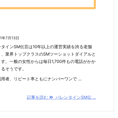
21年7月13日
ンタインSM伝言は10年以上の運営実績を誇る老舗
り、業界トップクラスのSMツーショットダイアルと
す。一般の女性からは毎日1,700件もの電話がかか
くるそうです。
用者、リピート率ともにナンバーワンで ...
記事を読む
バレンタインSM伝 ...