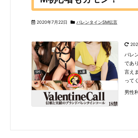
2020年7月22日
バレンタインSM伝言
20
バレ
であ
言えま
って
男性利