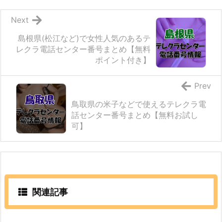
Next
島根県(松江など)で女性人気のあるテ
レクラ電話センター番号まとめ【無料
ポイント付き】
Prev
鳥取県の米子などで使えるテレクラ電
話センター番号まとめ【無料お試し
可】
関連記事