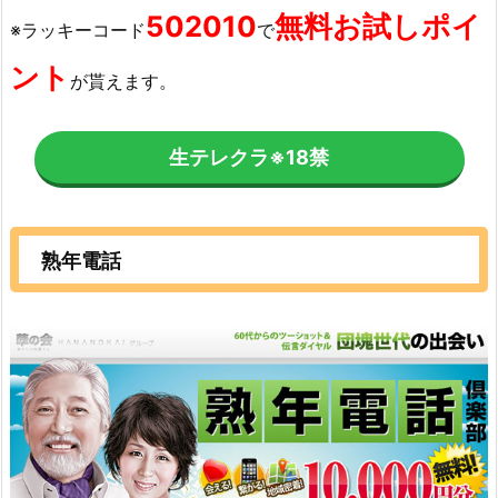
502010
無料お試しポイ
※ラッキーコード
で
ント
が貰えます。
生テレクラ
※18禁
熟年電話