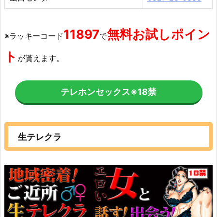
11897
無料お試しポイン
※ラッキーコード
で
ト
が貰えます。
テレホンセックス
※18禁
生テレクラ