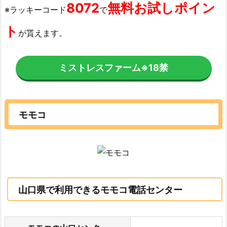
8072
無料お試しポイン
※ラッキーコード
で
ト
が貰えます。
ミストレスファーム
※18禁
モモコ
山口県で利用できるモモコ電話センター