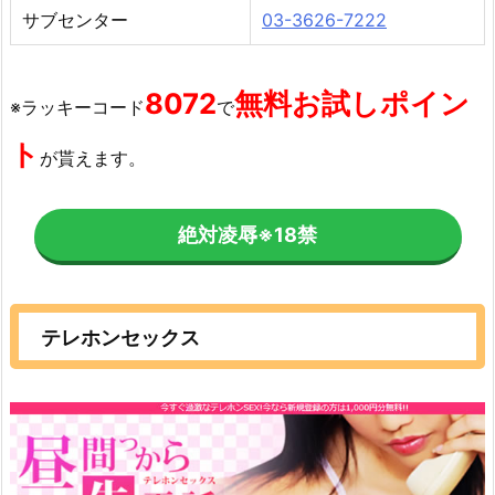
サブセンター
03-3626-7222
8072
無料お試しポイン
※ラッキーコード
で
ト
が貰えます。
絶対凌辱
※18禁
テレホンセックス