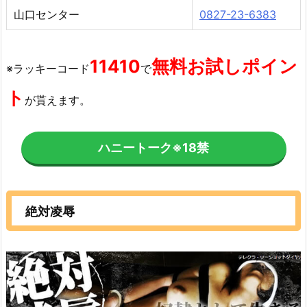
山口センター
0827-23-6383
11410
無料お試しポイン
※ラッキーコード
で
ト
が貰えます。
ハニートーク
※18禁
絶対凌辱