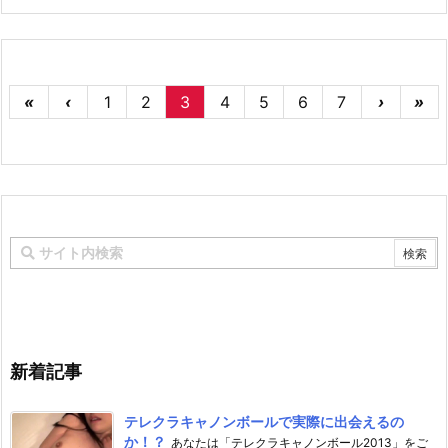
«
‹
1
2
3
4
5
6
7
›
»
新着記事
テレクラキャノンボールで実際に出会えるの
か！？
あなたは「テレクラキャノンボール2013」をご